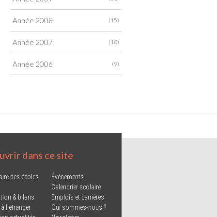
Année 2008
(15)
Année 2007
(18)
Année 2006
(9)
vrir dans ce site
aire des écoles
Évènements
Calendrier scolaire
tion & bilans
Emplois et carrières
 à l'étranger
Qui sommes-nous ?