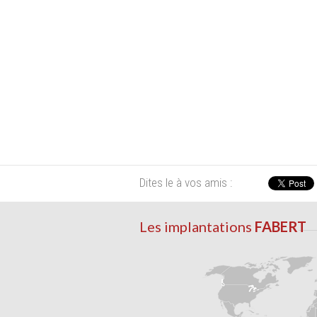
Dites le à vos amis :
Les implantations
FABERT