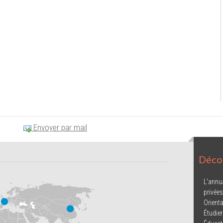
Envoyer par mail
Décou
L'annu
privées
Orienta
Étudier