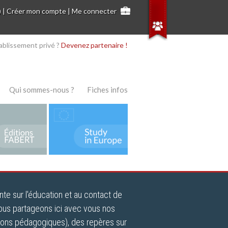
)
|
Créer mon compte
|
Me connecter
ablissement privé ?
Devenez partenaire !
Qui sommes-nous ?
Fiches infos
nte sur l'éducation et au contact de
ous partageons ici avec vous nos
tions pédagogiques), des repères sur