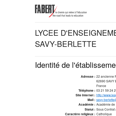
LYCEE D'ENSEIGNEM
SAVY-BERLETTE
Identité de l'établisseme
Adresse :
22 ancienne 
62690 SAVY
France
Téléphone :
03 21 59 24 2
Site Internet :
http://www.lea
Mail :
savy-berlette
Académie :
Académie de 
Statut :
Sous Contrat a
Caractère religieux :
Catholique