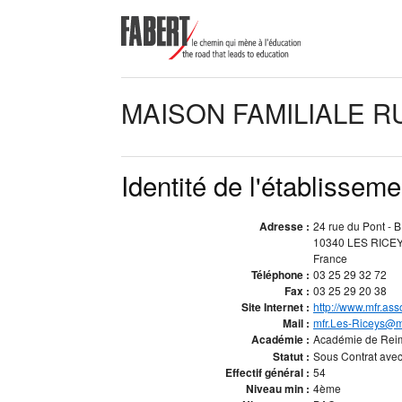
MAISON FAMILIALE R
Identité de l'établisseme
Adresse :
24 rue du Pont - 
10340 LES RICE
France
Téléphone :
03 25 29 32 72
Fax :
03 25 29 20 38
Site Internet :
http://www.mfr.asso
Mail :
mfr.Les-Riceys@mf
Académie :
Académie de Re
Statut :
Sous Contrat avec 
Effectif général :
54
Niveau min :
4ème