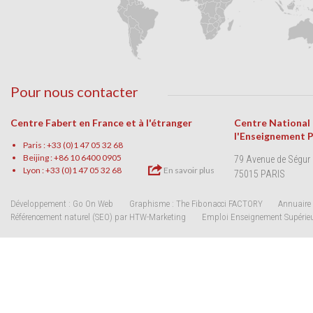
Pour nous contacter
Centre Fabert en France et à l'étranger
Centre National
l'Enseignement 
Paris : +33 (0)1 47 05 32 68
Beijing : +86 10 6400 0905
79 Avenue de Ségur
Lyon : +33 (0)1 47 05 32 68
En savoir plus
75015 PARIS
Développement : Go On Web
Graphisme : The Fibonacci FACTORY
Annuaire 
Référencement naturel (SEO) par HTW-Marketing
Emploi Enseignement Supérie