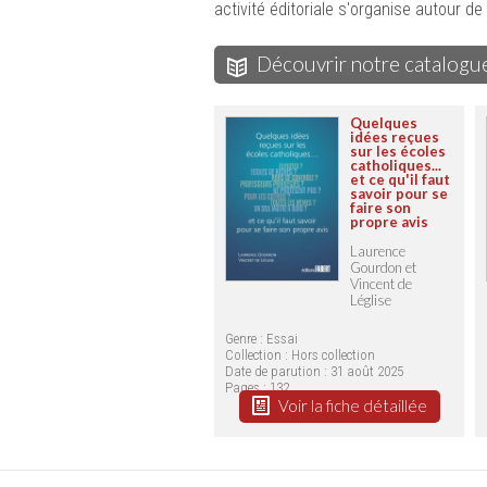
activité éditoriale s'organise autour d
Découvrir notre catalogu
Quelques
idées reçues
sur les écoles
catholiques...
et ce qu'il faut
savoir pour se
faire son
propre avis
Laurence
Gourdon et
Vincent de
Léglise
Genre : Essai
Collection :
Hors collection
Date de parution : 31 août 2025
Pages : 132
Voir la fiche détaillée