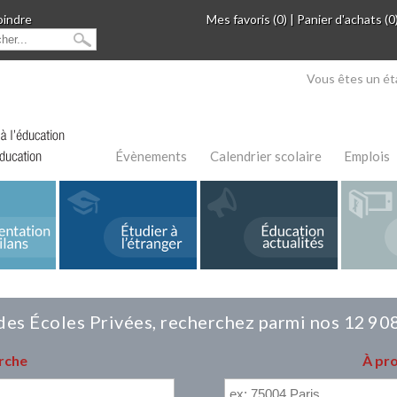
oindre
Mes favoris (0)
|
Panier d'achats (0
Vous êtes un ét
Évènements
Calendrier scolaire
Emplois
es Écoles Privées, recherchez parmi nos 12 908
rche
À pr