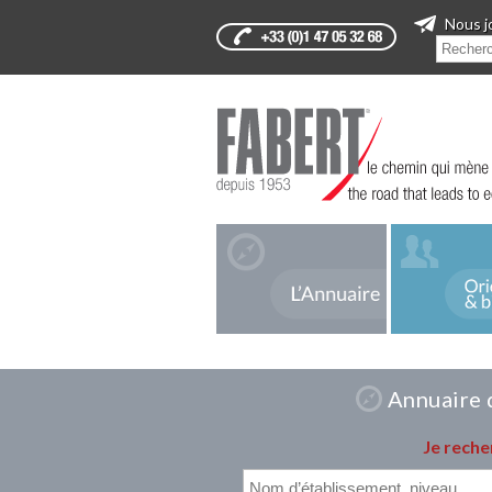
Nous j
Annuaire d
Je reche