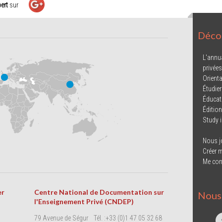
ert
sur
Décou
L'annu
privées
Orienta
Étudier
Éducat
Éditio
Study 
Nous j
Créer 
Me con
er
Centre National de Documentation sur
Nous 
l'Enseignement Privé (CNDEP)
79 Avenue de Ségur
Tél. :+33 (0)1 47 05 32 68