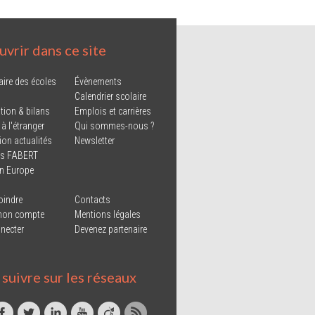
vrir dans ce site
aire des écoles
Évènements
Calendrier scolaire
tion & bilans
Emplois et carrières
 à l'étranger
Qui sommes-nous ?
ion actualités
Newsletter
ns FABERT
in Europe
oindre
Contacts
mon compte
Mentions légales
necter
Devenez partenaire
suivre sur les réseaux