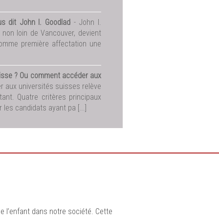
s dit John I. Goodlad
- John I.
non loin de Vancouver, devient
comme première affectation une
suisse ? Ou comment accéder aux
r aux universités suisses relève
nt. Quatre critères principaux
les candidats ayant pa [...]
de l’enfant dans notre société. Cette