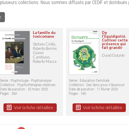
e plusieurs collections. Nous sommes diffusés par CEDIF et distribués 
e
La famille du
De
toxicomane
l'Équidignité.
Cultiver cette
présence qui
Stefano Cirillo,
fait grandir
Roberto Berrini,
Gianni
David Dutarte
Cambiaso,
Roberto Mazza
Genre : Psychologie - Psychanalyse
Genre : Education familiale
Collection :
Psychothérapies créatives
Collection :
Des liens pour s'épanouir
Date de parution : 25 mars 2025
Date de parution : 11 février 2025
Pages : 260
Pages : 160
Voir la fiche détaillée
Voir la fiche détaillée