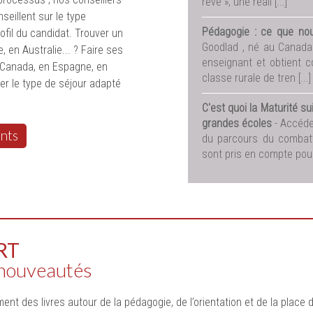
rêve », une réali [...]
seillent sur le type
Pédagogie : ce que nou
ofil du candidat. Trouver un
Goodlad , né au Canada 
, en Australie... ? Faire ses
enseignant et obtient 
 Canada, en Espagne, en
classe rurale de tren [...]
er le type de séjour adapté
C'est quoi la Maturité 
grandes écoles
- Accéde
nts
du parcours du combatta
sont pris en compte pour 
RT
 nouveautés
ent des livres autour de la pédagogie, de l’orientation et de la place 