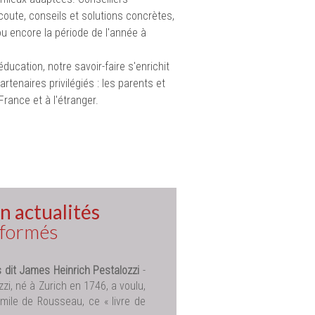
ute, conseils et solutions concrètes,
 ou encore la période de l'année à
ducation, notre savoir-faire s'enrichit
tenaires privilégiés : les parents et
France et à l'étranger.
n actualités
nformés
 dit James Heinrich Pestalozzi
-
zi, né à Zurich en 1746, a voulu,
’Émile de Rousseau, ce « livre de