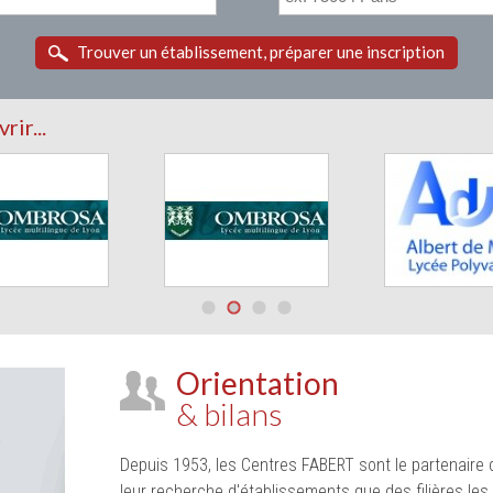
Trouver un établissement, préparer une inscription
ir...
1
2
3
4
Orientation
& bilans
Depuis 1953, les Centres FABERT sont le partenaire 
leur recherche d'établissements que des filières les