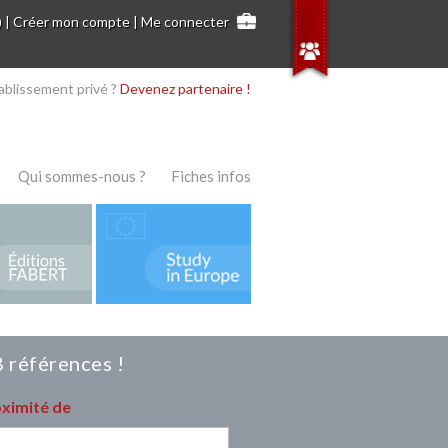
)
|
Créer mon compte
|
Me connecter
ablissement privé ?
Devenez partenaire !
Qui sommes-nous ?
Fiches infos
 références !
oximité de