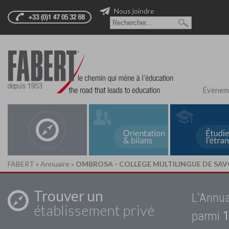
Nous joindre
Évènem
FABERT
»
Annuaire
»
OMBROSA - COLLEGE MULTILINGUE DE SAV
Trouver un
L'Annua
établissement privé
parmi
1