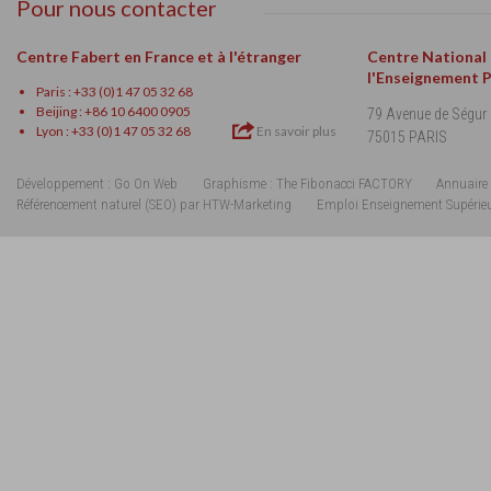
Pour nous contacter
Centre Fabert en France et à l'étranger
Centre National
l'Enseignement 
Paris : +33 (0)1 47 05 32 68
Beijing : +86 10 6400 0905
79 Avenue de Ségur
Lyon : +33 (0)1 47 05 32 68
En savoir plus
75015 PARIS
Développement : Go On Web
Graphisme : The Fibonacci FACTORY
Annuaire 
Référencement naturel (SEO) par HTW-Marketing
Emploi Enseignement Supérie