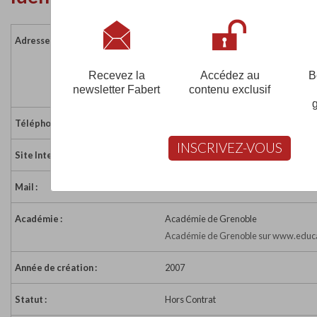
Adresse :
Sentier de la Grande Roche
Route des Catons
73370 LE BOURGET DU LAC
Recevez la
Accédez au
B
newsletter Fabert
contenu exclusif
France
Téléphone :
04 79 85 64 26
INSCRIVEZ-VOUS
Site Internet :
http://www.ombrosa.com
Mail :
jmasson@ombrosa.fr
Académie :
Académie de Grenoble
Académie de Grenoble sur www.educa
Année de création :
2007
Statut :
Hors Contrat