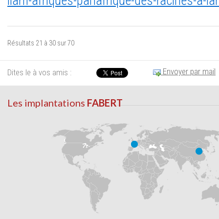
liam-afriques-panafrique-des-racines-a-l
Résultats 21 à 30 sur 70
Envoyer par mail
Dites le à vos amis :
Les implantations
FABERT