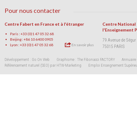
Pour nous contacter
Centre Fabert en France et à l'étranger
Centre National
l'Enseignement 
Paris : +33 (0)1 47 05 32 68
Beijing : +86 10 6400 0905
79 Avenue de Ségur
Lyon : +33 (0)1 47 05 32 68
En savoir plus
75015 PARIS
Développement : Go On Web
Graphisme : The Fibonacci FACTORY
Annuaire 
Référencement naturel (SEO) par HTW-Marketing
Emploi Enseignement Supérie