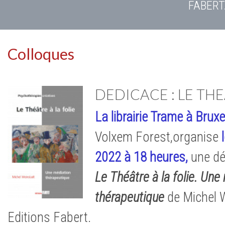
FABERT
Colloques
DEDICACE : LE THE
La librairie Trame à Bruxe
Volxem Forest,organise
2022 à 18 heures,
une dé
Le Théâtre à la folie. Une
thérapeutique
de Michel W
Editions Fabert.