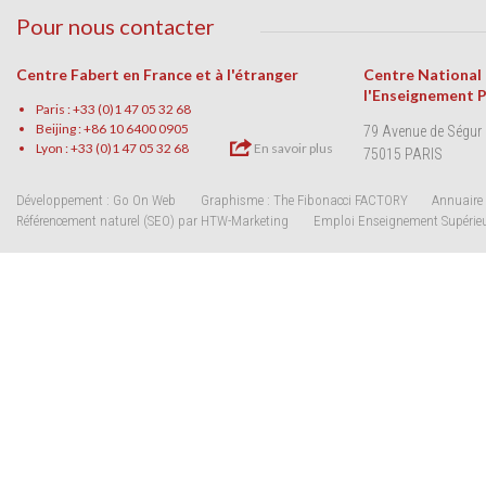
Pour nous contacter
Centre Fabert en France et à l'étranger
Centre National
l'Enseignement 
Paris : +33 (0)1 47 05 32 68
Beijing : +86 10 6400 0905
79 Avenue de Ségur
Lyon : +33 (0)1 47 05 32 68
En savoir plus
75015 PARIS
Développement : Go On Web
Graphisme : The Fibonacci FACTORY
Annuaire 
Référencement naturel (SEO) par HTW-Marketing
Emploi Enseignement Supérie