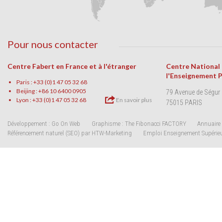
Pour nous contacter
Centre Fabert en France et à l'étranger
Centre National
l'Enseignement 
Paris : +33 (0)1 47 05 32 68
Beijing : +86 10 6400 0905
79 Avenue de Ségur
Lyon : +33 (0)1 47 05 32 68
En savoir plus
75015 PARIS
Développement : Go On Web
Graphisme : The Fibonacci FACTORY
Annuaire 
Référencement naturel (SEO) par HTW-Marketing
Emploi Enseignement Supérie