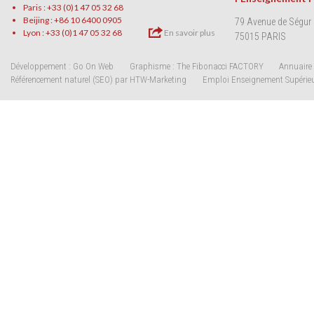
Paris : +33 (0)1 47 05 32 68
Beijing : +86 10 6400 0905
79 Avenue de Ségur
Lyon : +33 (0)1 47 05 32 68
En savoir plus
75015 PARIS
Développement : Go On Web
Graphisme : The Fibonacci FACTORY
Annuaire 
Référencement naturel (SEO) par HTW-Marketing
Emploi Enseignement Supérie