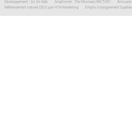
Développement : Go On Web
Graphisme : The Fibonacci FACTORY
Annuaire 
Référencement naturel (SEO) par HTW-Marketing
Emploi Enseignement Supérie