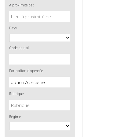
À proximité de :
Pays :
Code postal :
Formation dispensée :
Rubrique :
Régime :