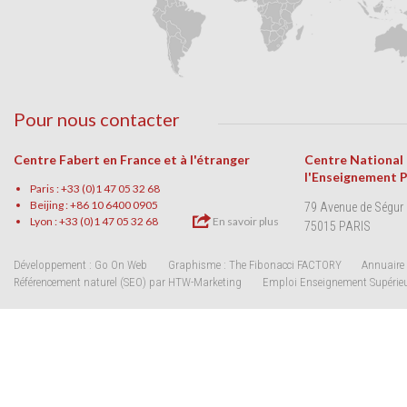
Pour nous contacter
Centre Fabert en France et à l'étranger
Centre National
l'Enseignement 
Paris : +33 (0)1 47 05 32 68
Beijing : +86 10 6400 0905
79 Avenue de Ségur
Lyon : +33 (0)1 47 05 32 68
En savoir plus
75015 PARIS
Développement : Go On Web
Graphisme : The Fibonacci FACTORY
Annuaire 
Référencement naturel (SEO) par HTW-Marketing
Emploi Enseignement Supérie