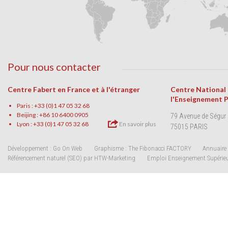
Pour nous contacter
Centre Fabert en France et à l'étranger
Centre National
l'Enseignement 
Paris : +33 (0)1 47 05 32 68
Beijing : +86 10 6400 0905
79 Avenue de Ségur
Lyon : +33 (0)1 47 05 32 68
En savoir plus
75015 PARIS
Développement : Go On Web
Graphisme : The Fibonacci FACTORY
Annuaire 
Référencement naturel (SEO) par HTW-Marketing
Emploi Enseignement Supérie