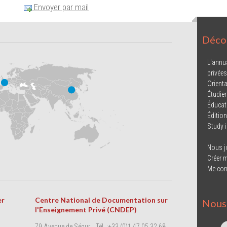
Envoyer par mail
Décou
L'annu
privées
Orienta
Étudier
Éducat
Éditio
Study 
Nous j
Créer 
Me con
er
Centre National de Documentation sur
Nous 
l'Enseignement Privé (CNDEP)
79 Avenue de Ségur
Tél. :+33 (0)1 47 05 32 68