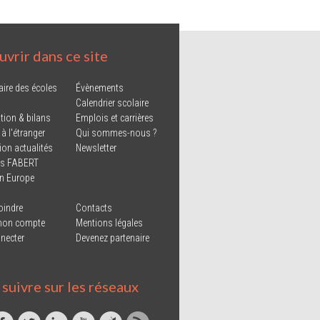
vrir dans ce site
aire des écoles
Évènements
Calendrier scolaire
tion & bilans
Emplois et carrières
 à l'étranger
Qui sommes-nous ?
ion actualités
Newsletter
ns FABERT
in Europe
oindre
Contacts
mon compte
Mentions légales
necter
Devenez partenaire
suivre sur les réseaux