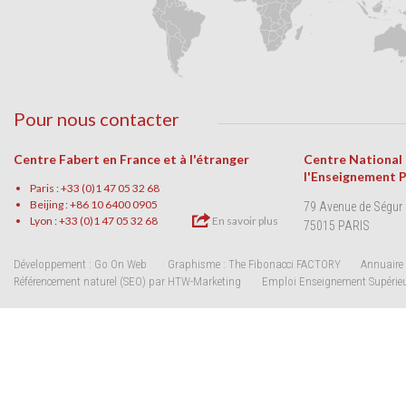
Pour nous contacter
Centre Fabert en France et à l'étranger
Centre National
l'Enseignement 
Paris : +33 (0)1 47 05 32 68
Beijing : +86 10 6400 0905
79 Avenue de Ségur
Lyon : +33 (0)1 47 05 32 68
En savoir plus
75015 PARIS
Développement : Go On Web
Graphisme : The Fibonacci FACTORY
Annuaire 
Référencement naturel (SEO) par HTW-Marketing
Emploi Enseignement Supérie