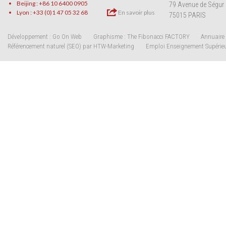
Beijing : +86 10 6400 0905
79 Avenue de Ségur
Lyon : +33 (0)1 47 05 32 68
En savoir plus
75015 PARIS
Développement : Go On Web
Graphisme : The Fibonacci FACTORY
Annuaire 
Référencement naturel (SEO) par HTW-Marketing
Emploi Enseignement Supérie