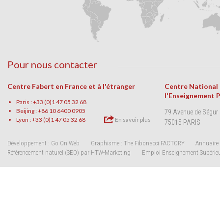
Pour nous contacter
Centre Fabert en France et à l'étranger
Centre National
l'Enseignement 
Paris : +33 (0)1 47 05 32 68
Beijing : +86 10 6400 0905
79 Avenue de Ségur
Lyon : +33 (0)1 47 05 32 68
En savoir plus
75015 PARIS
Développement : Go On Web
Graphisme : The Fibonacci FACTORY
Annuaire 
Référencement naturel (SEO) par HTW-Marketing
Emploi Enseignement Supérie