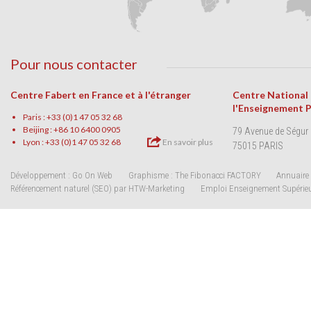
Pour nous contacter
Centre Fabert en France et à l'étranger
Centre National
l'Enseignement 
Paris : +33 (0)1 47 05 32 68
Beijing : +86 10 6400 0905
79 Avenue de Ségur
Lyon : +33 (0)1 47 05 32 68
En savoir plus
75015 PARIS
Développement : Go On Web
Graphisme : The Fibonacci FACTORY
Annuaire 
Référencement naturel (SEO) par HTW-Marketing
Emploi Enseignement Supérie