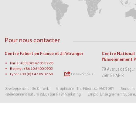
Pour nous contacter
Centre Fabert en France et à l'étranger
Centre National
l'Enseignement 
Paris : +33 (0)1 47 05 32 68
Beijing : +86 10 6400 0905
79 Avenue de Ségur
Lyon : +33 (0)1 47 05 32 68
En savoir plus
75015 PARIS
Développement : Go On Web
Graphisme : The Fibonacci FACTORY
Annuaire 
Référencement naturel (SEO) par HTW-Marketing
Emploi Enseignement Supérie