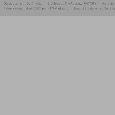
Développement : Go On Web
Graphisme : The Fibonacci FACTORY
Annuaire 
Référencement naturel (SEO) par HTW-Marketing
Emploi Enseignement Supérie