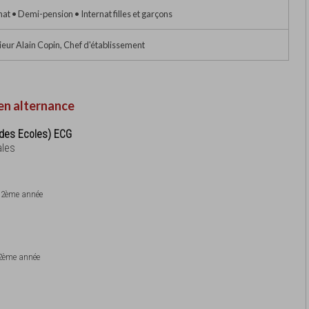
nat • Demi-pension • Internat filles et garçons
eur Alain Copin, Chef d'établissement
en alternance
des Ecoles) ECG
ales
et 2ème année
t 2ème année