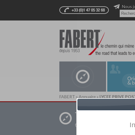
Nous j
FABERT
»
Annuaire
»
LYCEE PRIVE POS
Trouver un
établissement pr
I