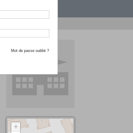
étranger.
e recherche d'école
Mot de passe oublié ?
+