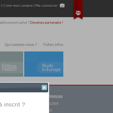
)
|
Créer mon compte
|
Me connecter
ablissement privé ?
Devenez partenaire !
Qui sommes-nous ?
Fiches infos
 de trouver parmi
12908 références
ur, mais aussi des cours de soutien
à inscrit ?
oupe toutes les écoles privées