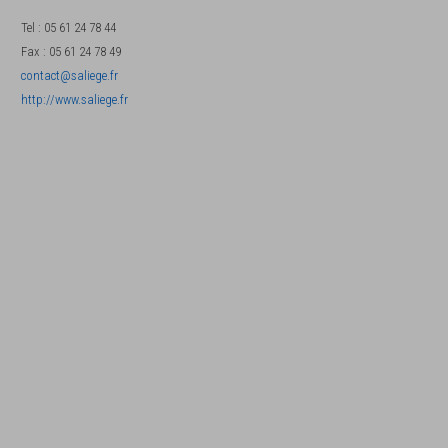
Tel
:
05 61 24 78 44
Fax
:
05 61 24 78 49
contact@saliege.fr
http://www.saliege.fr