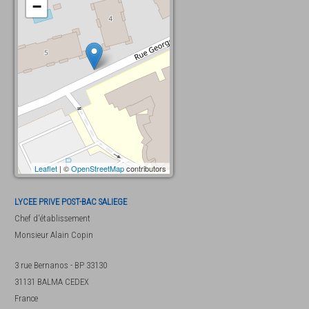
−
Leaflet
| ©
OpenStreetMap
contributors
LYCEE PRIVE POST-BAC SALIEGE
Chef d'établissement
Monsieur
Alain Copin
3 rue Bernanos - BP 33130
31131
BALMA CEDEX
France