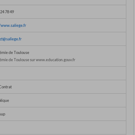
 24 78 49
//www.saliege.fr
ct@saliege.fr
émie de Toulouse
mie de Toulouse sur www.education.gouv.fr
Contrat
lique
sup