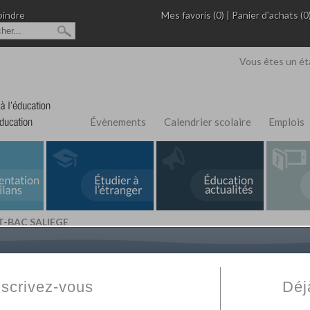
oindre
Mes favoris (0)
|
Panier d'achats (0
Vous êtes un ét
Évènements
Calendrier scolaire
Emplois
T-BAC SALIEGE
L'Annuaire de recherche
Fabert.com
vous permet
ivé
votre établissement privé, du primaire au supérie
nscrivez-vous
Déj
scolaire et des cours à distance. Ce moteur regr