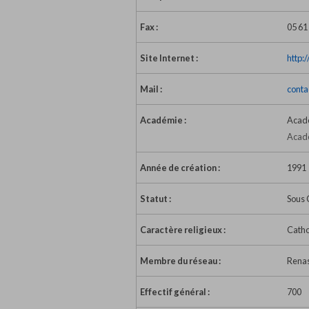
Fax :
05 61
Site Internet :
http:
Mail :
conta
Académie :
Acad
Acadé
Année de création :
1991
Statut :
Sous 
Caractère religieux :
Catho
Membre du réseau :
Rena
Effectif général :
700