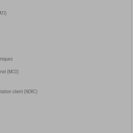
ATI)
aniques
nel (MCO)
elation client (NDRC)