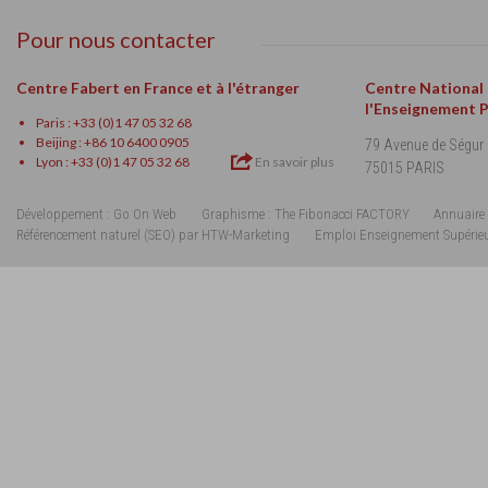
Pour nous contacter
Centre Fabert en France et à l'étranger
Centre National
l'Enseignement 
Paris : +33 (0)1 47 05 32 68
Beijing : +86 10 6400 0905
79 Avenue de Ségur
Lyon : +33 (0)1 47 05 32 68
En savoir plus
75015 PARIS
Développement : Go On Web
Graphisme : The Fibonacci FACTORY
Annuaire 
Référencement naturel (SEO) par HTW-Marketing
Emploi Enseignement Supérie