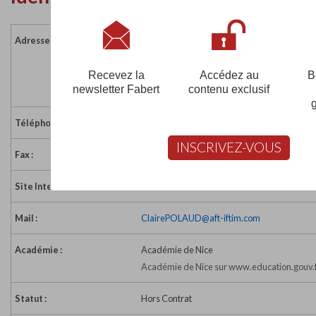
Adresse :
208 route de Grenoble
Immeuble Space - Bât. C
06200 NICE
Recevez la
Accédez au
B
newsletter Fabert
contenu exclusif
France
Téléphone :
04 93 18 03 74
INSCRIVEZ-VOUS
Fax :
04 93 18 93 71
Site Internet :
http://www.aft-iftim.com/
Mail :
ClairePOLAUD@aft-iftim.com
Académie :
Académie de Nice
Académie de Nice sur www.education.gouv.
Statut :
Hors Contrat