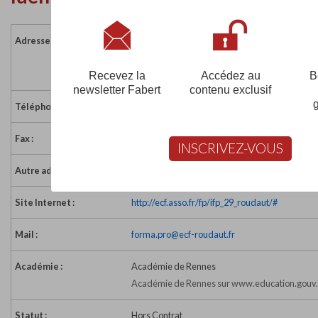
Adresse :
ZA de la Croix des Maltotiers
29400 LANDIVISIAU
France
Recevez la
Accédez au
B
newsletter Fabert
contenu exclusif
Téléphone :
02 98 68 19 83
Fax :
02 98 68 49 02
INSCRIVEZ-VOUS
Autre adresse :
Autres centres à Quimper - Guipavas et Henneb
Site Internet :
http://ecf.asso.fr/fp/ifp_29_roudaut/#
Mail :
forma.pro@ecf-roudaut.fr
Académie :
Académie de Rennes
Académie de Rennes sur www.education.gouv.
Statut :
Hors Contrat