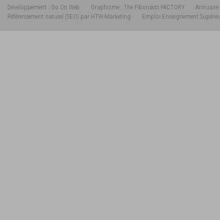
Développement : Go On Web
Graphisme : The Fibonacci FACTORY
Annuaire 
Référencement naturel (SEO) par HTW-Marketing
Emploi Enseignement Supérie