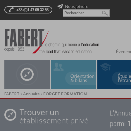
Nous joindre
Évènem
FABERT
»
Annuaire
»
FORGET FORMATION
Trouver un
L'Annua
établissement privé
parmi
1