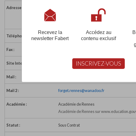
Adresse :
ZA Mi-voie - 5 rue Henri Polles
35136 ST JACQUES DE LA LANDE
France
Recevez la
Accédez au
B
Téléphone :
02 43 11 11 35
newsletter Fabert
contenu exclusif
Fax :
02 99 32 14 10
INSCRIVEZ-VOUS
Site Internet :
http://www.forget.fr/
Mail :
rennes35@forget-formation.com
Mail 2 :
forget.rennes@wanadoo.fr
Académie :
Académie de Rennes
Académie de Rennes sur www.education.gouv
Statut :
Sous Contrat