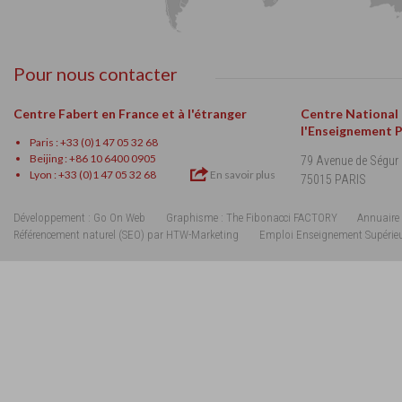
Pour nous contacter
Centre Fabert en France et à l'étranger
Centre National
l'Enseignement 
Paris : +33 (0)1 47 05 32 68
Beijing : +86 10 6400 0905
79 Avenue de Ségur
Lyon : +33 (0)1 47 05 32 68
En savoir plus
75015 PARIS
Développement : Go On Web
Graphisme : The Fibonacci FACTORY
Annuaire 
Référencement naturel (SEO) par HTW-Marketing
Emploi Enseignement Supérie