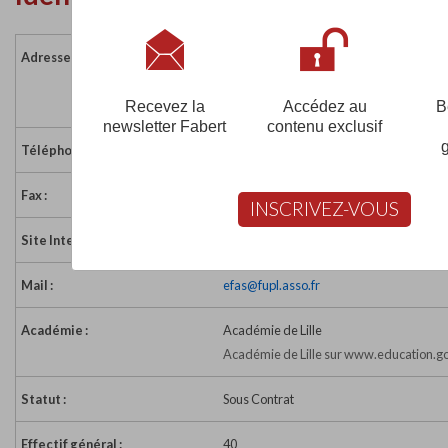
Adresse :
84 avenue Faidherbes
59300 VALENCIENNES
France
Recevez la
Accédez au
B
newsletter Fabert
contenu exclusif
Téléphone :
03 27 46 00 88
Fax :
03 27 42 27 77
INSCRIVEZ-VOUS
Site Internet :
http://www.efas.fupl.asso.fr/
Mail :
efas@fupl.asso.fr
Académie :
Académie de Lille
Académie de Lille sur www.education.go
Statut :
Sous Contrat
Effectif général :
40