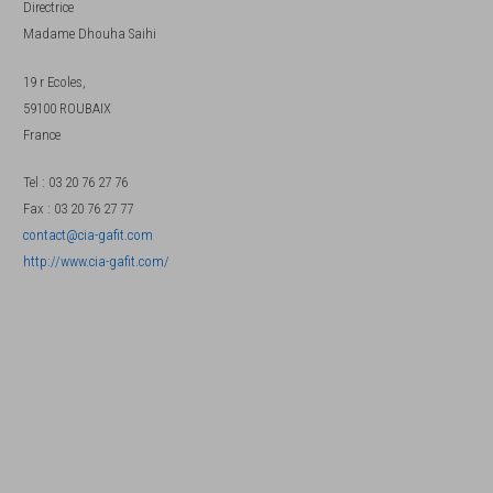
Directrice
Madame
Dhouha Saihi
19 r Ecoles,
59100
ROUBAIX
France
Tel
:
03 20 76 27 76
Fax
:
03 20 76 27 77
contact@cia-gafit.com
http://www.cia-gafit.com/