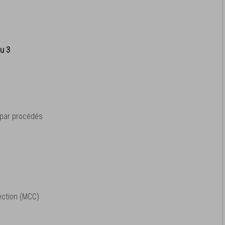
au 3
n par procédés
fection (MCC)