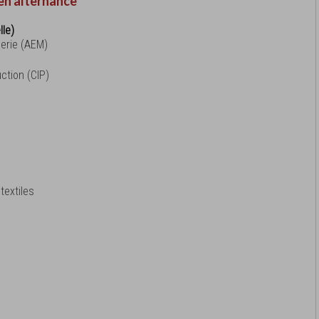
en alternance
lle)
erie (AEM)
ction (CIP)
n
textiles
n