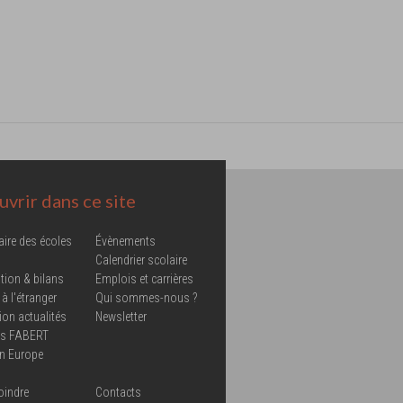
vrir dans ce site
aire des écoles
Évènements
Calendrier scolaire
tion & bilans
Emplois et carrières
 à l'étranger
Qui sommes-nous ?
ion actualités
Newsletter
ns FABERT
in Europe
oindre
Contacts