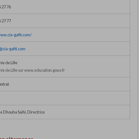
6 27 76
6 27 77
www.cia-gafit.com/
@cia-gafit.com
e de Lille
e de Lille sur www.education.gouv.fr
ntrat
Dhouha Saihi, Directrice