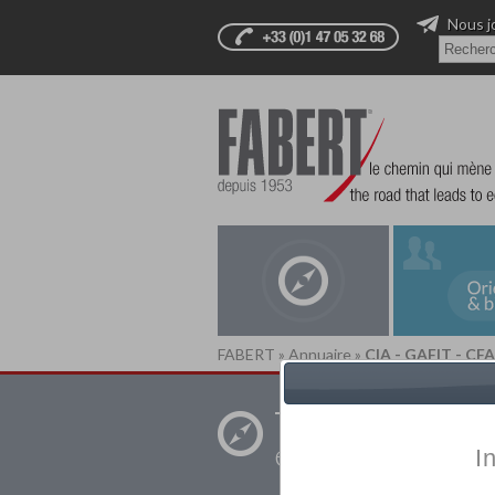
Nous j
FABERT
»
Annuaire
»
CIA - GAFIT - CF
Trouver un
établissement pr
I