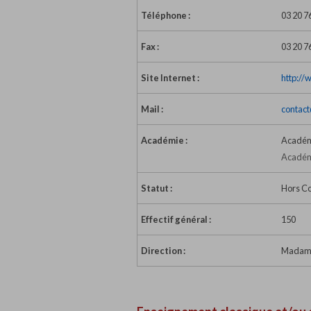
Téléphone :
03 20 7
Fax :
03 20 7
Site Internet :
http://
Mail :
contact
Académie :
Académi
Académi
Statut :
Hors Co
Effectif général :
150
Direction :
Madame 