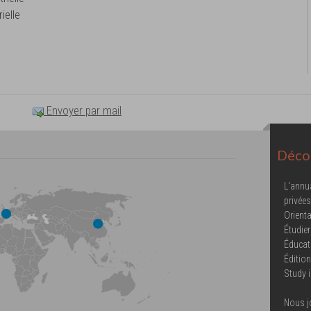
ielle
Envoyer par mail
Décou
L'annu
privées
Orienta
Étudier
Éducat
Éditio
Study 
Nous j