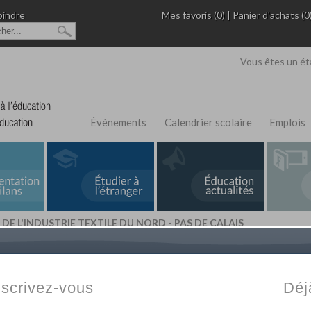
oindre
Mes favoris (0)
|
Panier d'achats (0
Vous êtes un ét
Évènements
Calendrier scolaire
Emplois
A DE L'INDUSTRIE TEXTILE DU NORD - PAS DE CALAIS
L'Annuaire de recherche
Fabert.com
vous permet
ivé
votre établissement privé, du primaire au supérie
nscrivez-vous
Déj
scolaire et des cours à distance. Ce moteur regr