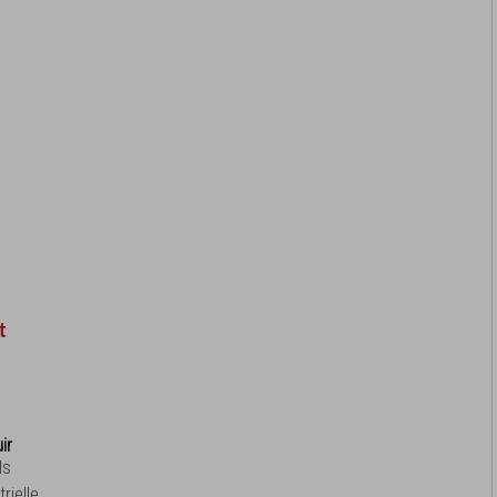
t
ir
ls
rielle