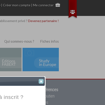
)
|
Créer mon compte
|
Me connecter
ablissement privé ?
Devenez partenaire !
Qui sommes-nous ?
Fiches infos
 de trouver parmi
12908 références
ur, mais aussi des cours de soutien
à inscrit ?
oupe toutes les écoles privées