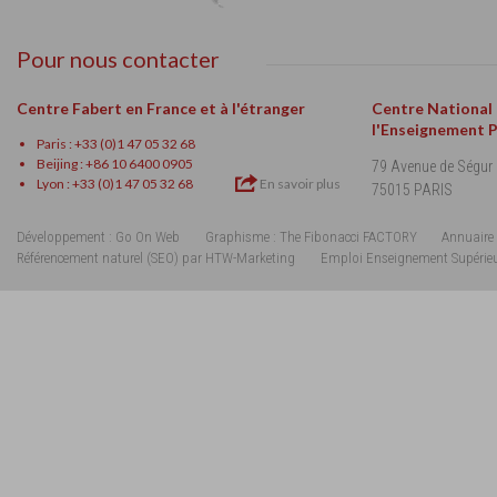
Pour nous contacter
Centre Fabert en France et à l'étranger
Centre National
l'Enseignement 
Paris : +33 (0)1 47 05 32 68
Beijing : +86 10 6400 0905
79 Avenue de Ségur
Lyon : +33 (0)1 47 05 32 68
En savoir plus
75015 PARIS
Développement : Go On Web
Graphisme : The Fibonacci FACTORY
Annuaire 
Référencement naturel (SEO) par HTW-Marketing
Emploi Enseignement Supérie