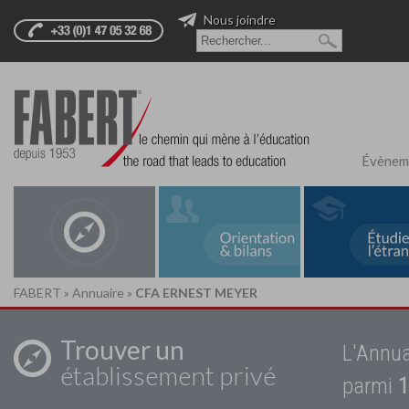
Nous joindre
Évènem
FABERT
»
Annuaire
»
CFA ERNEST MEYER
Trouver un
L'Annua
établissement privé
parmi
1