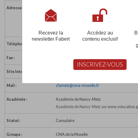
Adresse :
Pôle des Métiers de Metz
5 boulevard de la Défense - CP 97803
57078 METZ CEDEX 03
France
Recevez la
Accédez au
B
newsletter Fabert
contenu exclusif
Téléphone :
03 87 39 31 50
Fax :
03 87 62 71 25
INSCRIVEZ-VOUS
Site Internet :
http://www.cma-moselle.fr
Mail :
cfametz@cma-moselle.fr
Académie :
Académie de Nancy-Metz
Académie de Nancy-Metz sur www.education.g
Statut :
Consulaire
Groupe :
CMA de la Moselle