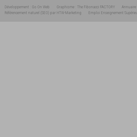
Développement : Go On Web
Graphisme : The Fibonacci FACTORY
Annuaire 
Référencement naturel (SEO) par HTW-Marketing
Emploi Enseignement Supérie