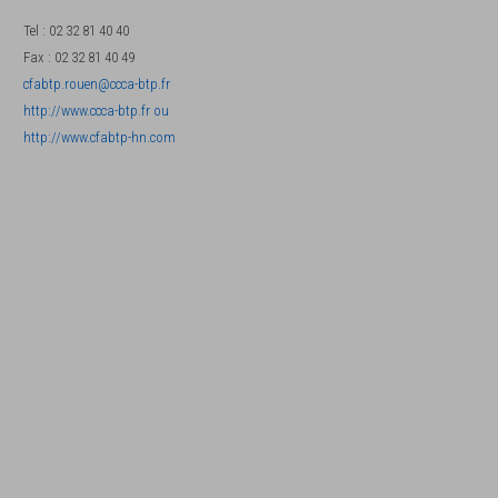
Tel
:
02 32 81 40 40
Fax
:
02 32 81 40 49
cfabtp.rouen@ccca-btp.fr
http://www.ccca-btp.fr ou
http://www.cfabtp-hn.com