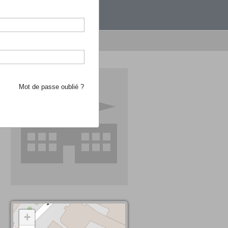
étranger.
e recherche d'école
Mot de passe oublié ?
+