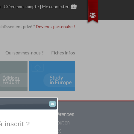
)
|
Créer mon compte
|
Me connecter
ablissement privé ?
Devenez partenaire !
Qui sommes-nous ?
Fiches infos
 de trouver parmi
12908 références
ur, mais aussi des cours de soutien
à inscrit ?
oupe toutes les écoles privées