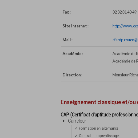
Fax :
02 32 81 40 49
Site Internet :
http://www.ccc
Mail :
cfabtp.rouen@c
Académie :
Académie de 
Académie de R
Direction :
Monsieur Richa
Enseignement classique et/ou 
CAP (Certificat d'aptitude professionne
Carreleur
✓ Formation en alternance
✓ Contrat d'apprentissage