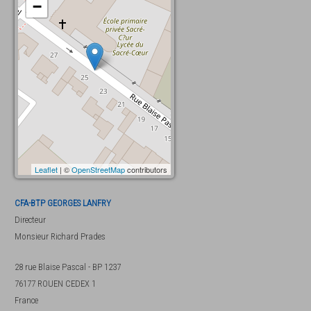
−
Leaflet
| ©
OpenStreetMap
contributors
CFA-BTP GEORGES LANFRY
Directeur
Monsieur
Richard Prades
28 rue Blaise Pascal - BP 1237
76177
ROUEN CEDEX 1
France