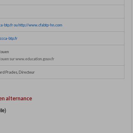
a-btp.fr ou http://www.cfabtp-hn.com
cca-btp.fr
Rouen
ouen sur www.education.gouv.fr
rd Prades, Directeur
en alternance
lle)