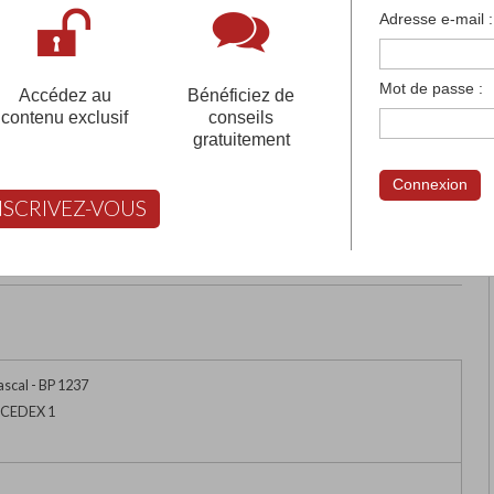
françaises et tous les établissements français à l'
Adresse e-mail :
 votre compte pour être accompagné gratuitement dans votr
Mot de passe :
Accédez au
Bénéficiez de
contenu exclusif
conseils
gratuitement
 LANFRY
Connexion
NSCRIVEZ-VOUS
rimer
Retour
FABERT vous aide à choisir
ascal - BP 1237
 CEDEX 1