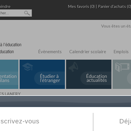
oindre
Mes favoris (0)
|
Panier d'achats (0
Vous êtes un ét
Évènements
Calendrier scolaire
Emplois
ES LANFRY
L'Annuaire de recherche
Fabert.com
vous permet
ivé
votre établissement privé, du primaire au supérie
nscrivez-vous
Déj
scolaire et des cours à distance. Ce moteur regr