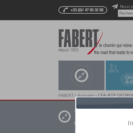
Nous j
FABERT
»
Annuaire
»
CFA-BTP GEORG
Trouver un
établissement pr
I