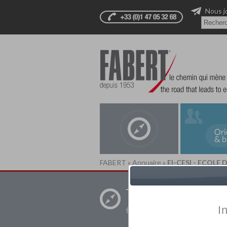
Nous j
FABERT
»
Annuaire
»
EI-CESI - ECOLE
Trouver un
établissement pr
I