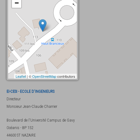
−
Leaflet
| ©
OpenStreetMap
contributors
EI-CESI - ECOLE D'INGENIEURS
Directeur
Monsieur
Jean-Claude Charrier
Boulevard de l'Université Campus de Gavy
Océanis - BP 152
44600
ST NAZAIRE