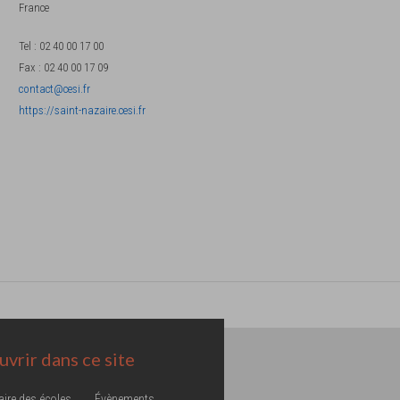
France
Tel
:
02 40 00 17 00
Fax
:
02 40 00 17 09
contact@cesi.fr
https://saint-nazaire.cesi.fr
vrir dans ce site
aire des écoles
Évènements