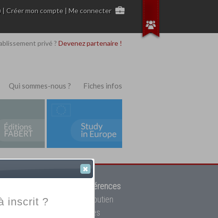
)
|
Créer mon compte
|
Me connecter
ablissement privé ?
Devenez partenaire !
Qui sommes-nous ?
Fiches infos
 de trouver parmi
12908 références
ur, mais aussi des cours de soutien
à inscrit ?
oupe toutes les écoles privées