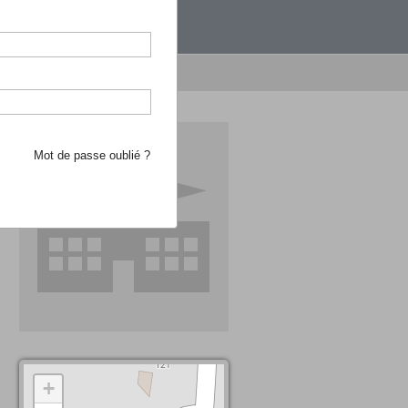
étranger.
e recherche d'école
Mot de passe oublié ?
+