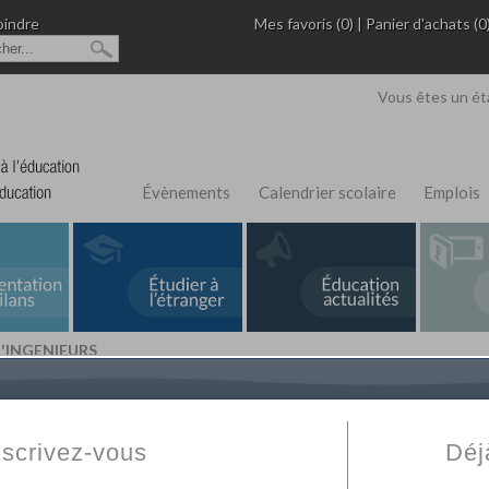
oindre
Mes favoris (0)
|
Panier d'achats (0
Vous êtes un ét
Évènements
Calendrier scolaire
Emplois
 D'INGENIEURS
L'Annuaire de recherche
Fabert.com
vous permet
ivé
votre établissement privé, du primaire au supérie
nscrivez-vous
Déj
scolaire et des cours à distance. Ce moteur regr