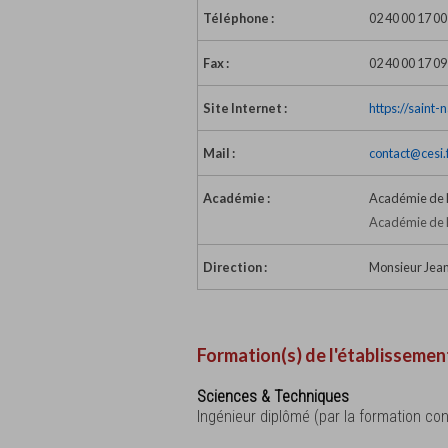
Téléphone :
02 40 00 17 00
Fax :
02 40 00 17 09
Site Internet :
https://saint-n
Mail :
contact@cesi.
Académie :
Académie de 
Académie de 
Direction :
Monsieur Jean
Formation(s) de l'établissemen
Sciences & Techniques
Ingénieur diplômé (par la formation con