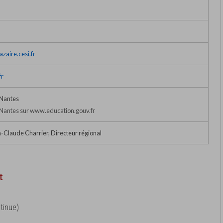
azaire.cesi.fr
fr
Nantes
Nantes sur www.education.gouv.fr
-Claude Charrier, Directeur régional
t
tinue)