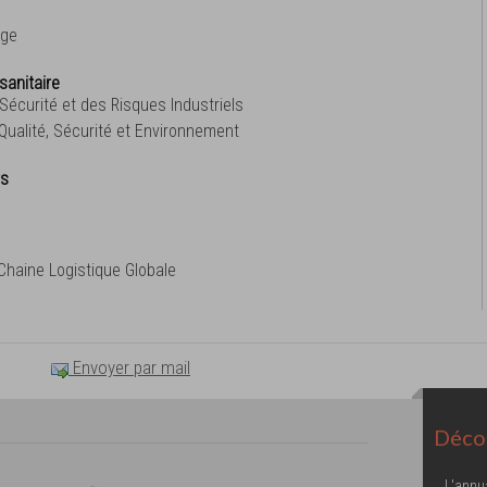
age
sanitaire
écurité et des Risques Industriels
ualité, Sécurité et Environnement
rs
Chaine Logistique Globale
Envoyer par mail
Décou
L'annu