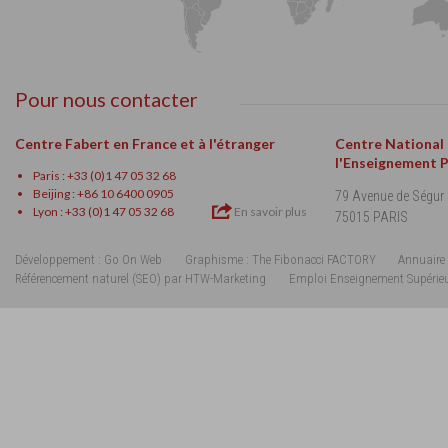
Pour nous contacter
Centre Fabert en France et à l'étranger
Centre National
l'Enseignement 
Paris : +33 (0)1 47 05 32 68
Beijing : +86 10 6400 0905
79 Avenue de Ségur
Lyon : +33 (0)1 47 05 32 68
En savoir plus
75015 PARIS
Développement : Go On Web
Graphisme : The Fibonacci FACTORY
Annuaire 
Référencement naturel (SEO) par HTW-Marketing
Emploi Enseignement Supérie