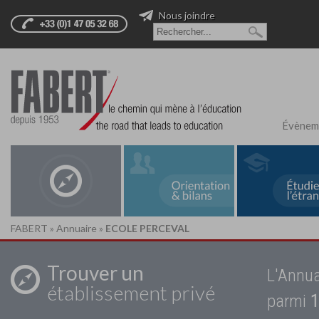
Nous joindre
Évènem
FABERT
»
Annuaire
»
ECOLE PERCEVAL
Trouver un
L'Annua
établissement privé
parmi
1