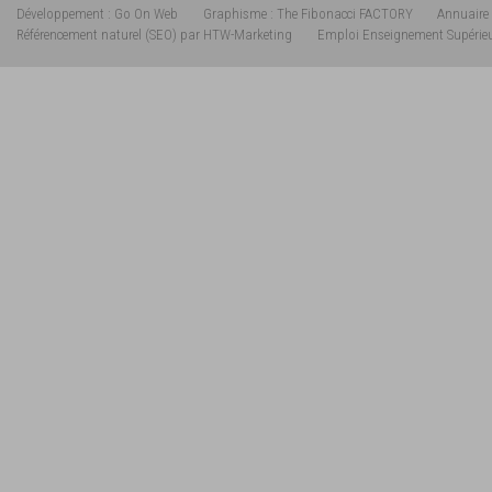
Développement : Go On Web
Graphisme : The Fibonacci FACTORY
Annuaire 
Référencement naturel (SEO) par HTW-Marketing
Emploi Enseignement Supérie