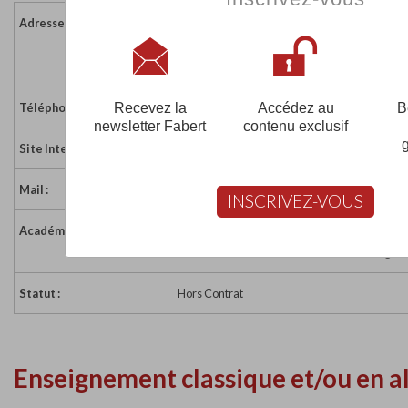
Adresse :
1, allée Pierre Galibert
80480 PONT-DE-METZ
France
Recevez la
Accédez au
B
Téléphone :
03 22 80 93 72
newsletter Fabert
contenu exclusif
Site Internet :
http://www.pcmp.fr/
Mail :
secretariat@pcmp.fr
INSCRIVEZ-VOUS
Académie :
Académie d'Amiens
Académie d'Amiens sur www.education.gouv
Statut :
Hors Contrat
Enseignement classique et/ou en a