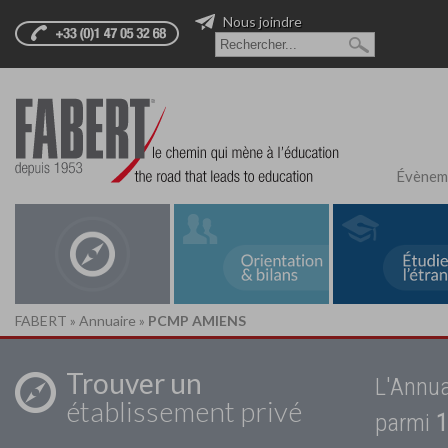
Nous joindre
Évènem
FABERT
»
Annuaire
»
PCMP AMIENS
Trouver un
L'Annua
établissement privé
parmi
1