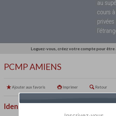
au supé
cours à
privées
l'étrang
Loguez-vous, créez votre compte pour être
PCMP AMIENS
Ajouter aux favoris
Imprimer
Retour
Identité de l'établissement
Inscrivez-vous