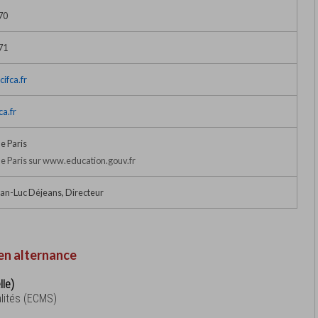
70
71
ifca.fr
ca.fr
e Paris
 Paris sur www.education.gouv.fr
an-Luc Déjeans, Directeur
en alternance
lle)
lités (ECMS)