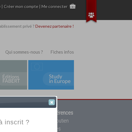
)
|
Créer mon compte
|
Me connecter
ablissement privé ?
Devenez partenaire !
Qui sommes-nous ?
Fiches infos
 de trouver parmi
12908 références
ur, mais aussi des cours de soutien
à inscrit ?
oupe toutes les écoles privées