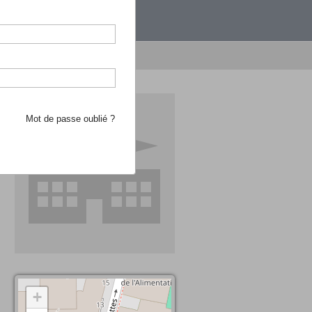
étranger.
e recherche d'école
Mot de passe oublié ?
+