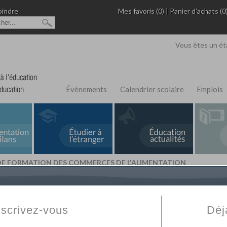
oindre
Mes favoris (0)
|
Panier d'achats (0
Vous êtes un ét
Évènements
Calendrier scolaire
Emplois
DE FORMATION DES COMMERCES DE L'ALIMENTATION
L'Annuaire de recherche
Fabert.com
vous permet
ivé
votre établissement privé, du primaire au supérie
nscrivez-vous
Déj
scolaire et des cours à distance. Ce moteur regr