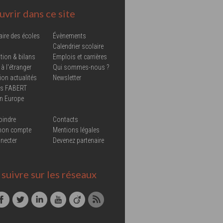
vrir dans ce site
aire des écoles
Évènements
Calendrier scolaire
tion & bilans
Emplois et carrières
 à l'étranger
Qui sommes-nous ?
ion actualités
Newsletter
ns FABERT
in Europe
oindre
Contacts
mon compte
Mentions légales
necter
Devenez partenaire
suivre sur les réseaux