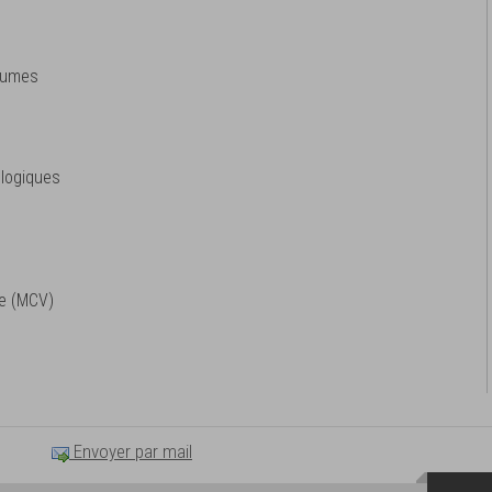
n
égumes
n
ologiques
n
te (MCV)
Envoyer par mail