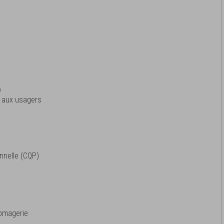
)
et aux usagers
onnelle (CQP)
n
romagerie