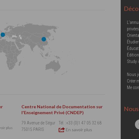
Décou
L'annu
privées
Orienta
Étudier
Éducat
Éditio
Study 
Nous j
Créer 
Me con
er
Centre National de Documentation sur
Nous 
l'Enseignement Privé (CNDEP)
79 Avenue de Ségur
Tél. :+33 (0)1 47 05 32 68
oir plus
75015 PARIS
En savoir plus