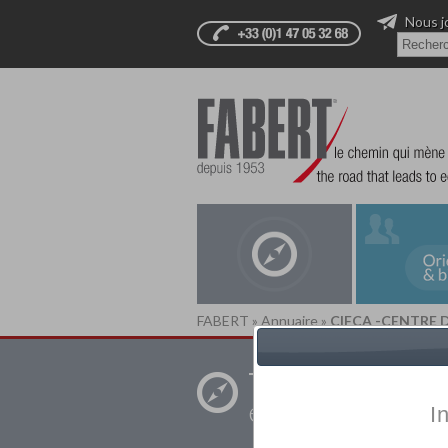
Nous j
FABERT
»
Annuaire
»
CIFCA -CENTRE 
Trouver un
établissement pr
I