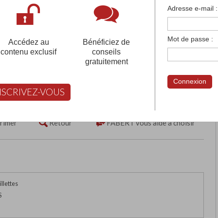
françaises et tous les établissements français à l'
Adresse e-mail :
 votre compte pour être accompagné gratuitement dans votr
Mot de passe :
Accédez au
Bénéficiez de
contenu exclusif
conseils
gratuitement
E FORMATION DES COMMERCES
Connexion
N
NSCRIVEZ-VOUS
rimer
Retour
FABERT vous aide à choisir
illettes
S