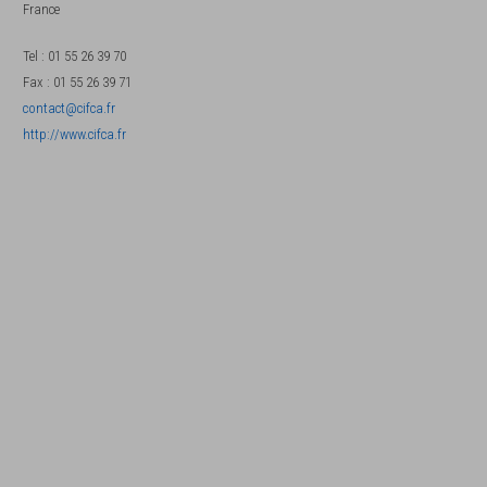
France
Tel
:
01 55 26 39 70
Fax
:
01 55 26 39 71
contact@cifca.fr
http://www.cifca.fr