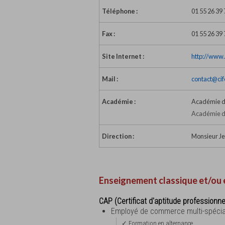
Téléphone :
01 55 26 39 
Fax :
01 55 26 39 
Site Internet :
http://www.c
Mail :
contact@cif
Académie :
Académie d
Académie de
Direction :
Monsieur Je
Enseignement classique et/ou 
CAP (Certificat d'aptitude professionne
Employé de commerce multi-spécia
✓ Formation en alternance