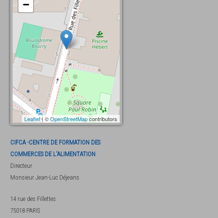
−
Leaflet
| ©
OpenStreetMap
contributors
CIFCA -CENTRE DE FORMATION DES
COMMERCES DE L'ALIMENTATION
Directeur
Monsieur
Jean-Luc Déjeans
14 rue des Fillettes
75018
PARIS