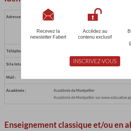
Adresse :
Hôpital Saint- Jean
Place Lentilla
66000 PERPIGNAN
Recevez la
Accédez au
B
newsletter Fabert
contenu exclusif
France
Téléphone :
04 68 28 67 45
INSCRIVEZ-VOUS
Site Internet :
https://www.ch-perpignan.fr
Mail :
imfsi.accueilsecretariat@ch-perpignan.fr
Académie :
Académie de Montpellier
Académie de Montpellier sur www.education.go
Enseignement classique et/ou en a