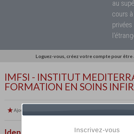
au supé
cours à
privées
l'étrang
Loguez-vous, créez votre compte pour être
IMFSI - INSTITUT MEDITER
FORMATION EN SOINS INFI
Ajouter aux favoris
Imprimer
Retour
Inscrivez-vous
Identité de l'établissement