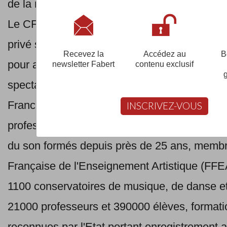
de la musique et du
spectacle vivant.
Le CFPM est un réseau français d’établisse
privé spécialisé dans les formations et certif
Recevez la
Accédez au
B
pour accéder aux métiers de l'audiovisuel, d
newsletter Fabert
contenu exclusif
spectacle vivant, réseau français leader dans
France pour les formations et certifications a
INSCRIVEZ-VOUS
professionnels de l'audiovisuel, de la musiqu
du son formés depuis près de 25 ans, membr
Française de l'Enseignement Artistique (FFE
1100 conservatoires de musique, de danse et 
21000 professeurs et 390000 élèves, formatio
reconnues par l'Etat portant enregistrement a