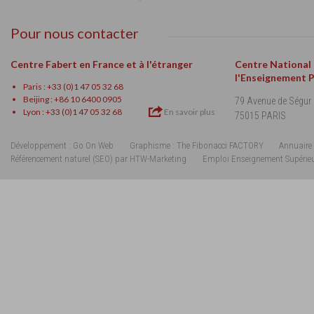
Pour nous contacter
Centre Fabert en France et à l'étranger
Centre National
l'Enseignement 
Paris : +33 (0)1 47 05 32 68
Beijing : +86 10 6400 0905
79 Avenue de Ségur
Lyon : +33 (0)1 47 05 32 68
En savoir plus
75015 PARIS
Développement : Go On Web
Graphisme : The Fibonacci FACTORY
Annuaire 
Référencement naturel (SEO) par HTW-Marketing
Emploi Enseignement Supérie