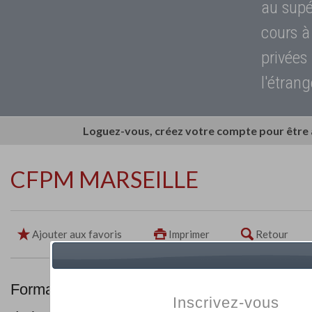
au supé
cours à
privées
l'étrang
Loguez-vous, créez votre compte pour être
CFPM MARSEILLE
Ajouter aux favoris
Imprimer
Retour
Formations & certifications de compétences M
Inscrivez-vous