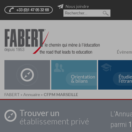
Nous joindre
Évènem
FABERT
»
Annuaire
»
CFPM MARSEILLE
Trouver un
L'Annua
établissement privé
parmi
1