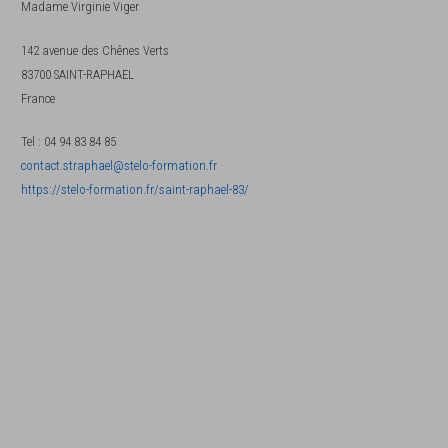
Madame
Virginie Viger
142 avenue des Chênes Verts
83700
SAINT-RAPHAEL
France
Tel
:
04 94 83 84 85
contact.straphael@stelo-formation.fr
https://stelo-formation.fr/saint-raphael-83/