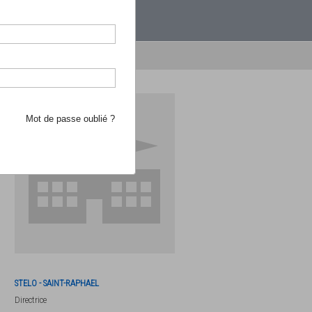
étranger.
e recherche d'école
Mot de passe oublié ?
STELO - SAINT-RAPHAEL
Directrice