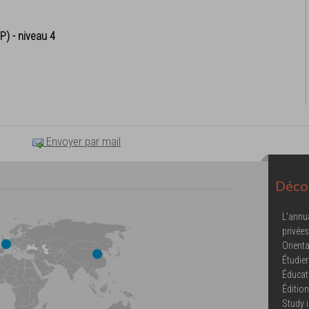
P) - niveau 4
Envoyer par mail
Décou
L'annu
privées
Orienta
Étudier
Éducat
Éditio
Study 