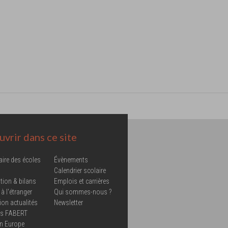
vrir dans ce site
aire des écoles
Évènements
Calendrier scolaire
tion & bilans
Emplois et carrières
 à l'étranger
Qui sommes-nous ?
ion actualités
Newsletter
ns FABERT
in Europe