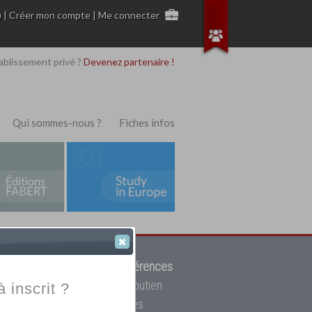
)
|
Créer mon compte
|
Me connecter
ablissement privé ?
Devenez partenaire !
Qui sommes-nous ?
Fiches infos
 de trouver parmi
12908 références
ur, mais aussi des cours de soutien
à inscrit ?
oupe toutes les écoles privées