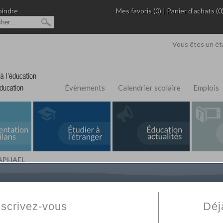
oindre
Mes favoris (0)
|
Panier d'achats (0
Vous êtes un ét
Évènements
Calendrier scolaire
Emplois
RAPHAEL
L'Annuaire de recherche
Fabert.com
vous permet
ivé
votre établissement privé, du primaire au supérie
nscrivez-vous
Déj
scolaire et des cours à distance. Ce moteur regr