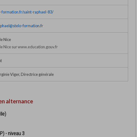
o-formation.fr/saint-raphael-83/
aphael@stelo-formation.fr
e Nice
e Nice sur www.education.gouv.fr
t
inie Viger, Directrice générale
en alternance
lle)
P) - niveau 3