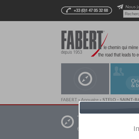
Nous j
FABERT
»
Annuaire
»
STELO - SAINT-
Trouver un
établissement pr
I