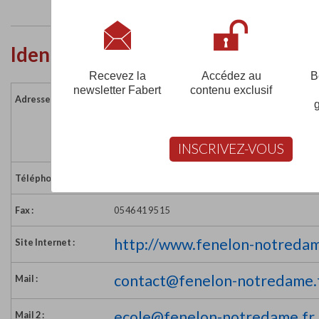
Identité de l'établissement
Recevez la
Accédez au
B
newsletter Fabert
contenu exclusif
36 rue Massiou - BP 161
Adresse :
17005 LA ROCHELLE CEDEX 
France
INSCRIVEZ-VOUS
Téléphone :
05 46 41 04 20
Fax :
05 46 41 95 15
http://www.fenelon-notredam
Site Internet :
contact@fenelon-notredame.
Mail :
ecole@fenelon-notredame.fr
Mail 2 :