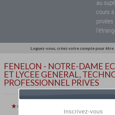
au supé
cours à
privées
l'étrang
Loguez-vous, créez votre compte pour être
FENELON - NOTRE-DAME EC
ET LYCEE GENERAL, TECHN
PROFESSIONNEL PRIVES
Ajouter aux
Inscrivez-vous
favoris
Imprimer
Retour