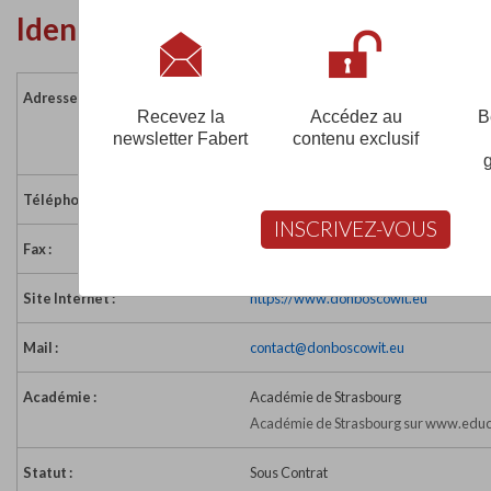
Identité de l'établissement
Adresse :
60 rue d'Ensisheim - BP 25
Recevez la
Accédez au
B
68272 WITTENHEIM
newsletter Fabert
contenu exclusif
France
Téléphone :
03 89 52 62 25
INSCRIVEZ-VOUS
Fax :
03 89 53 32 56
Site Internet :
https://www.donboscowit.eu
Mail :
contact@donboscowit.eu
Académie :
Académie de Strasbourg
Académie de Strasbourg sur www.educa
Statut :
Sous Contrat