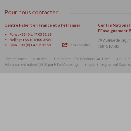
Pour nous contacter
Centre Fabert en France et à l'étranger
Centre National
l'Enseignement 
Paris : +33 (0)1 47 05 32 68
Beijing : +86 10 6400 0905
79 Avenue de Ségur
Lyon : +33 (0)1 47 05 32 68
En savoir plus
75015 PARIS
Développement : Go On Web
Graphisme : The Fibonacci FACTORY
Annuaire 
Référencement naturel (SEO) par HTW-Marketing
Emploi Enseignement Supérie