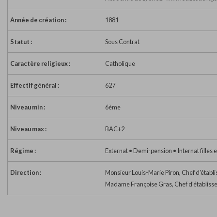
Année de création :
1881
Statut :
Sous Contrat
Caractère religieux :
Catholique
Effectif général :
627
Niveau min :
6ème
Niveau max :
BAC+2
Régime :
Externat • Demi-pension • Internat filles 
Direction :
Monsieur Louis-Marie Piron, Chef d'établ
Madame Françoise Gras, Chef d'établiss