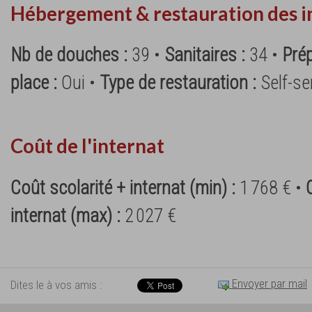
Hébergement & restauration des i
Nb de douches :
39 •
Sanitaires :
34 •
Pré
place :
Oui •
Type de restauration :
Self-se
Coût de l'internat
Coût scolarité + internat (min) :
1 768 € •
internat (max) :
2 027 €
Envoyer par mail
Dites le à vos amis :