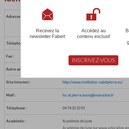
Adresse :
Lycée : 7 rue Villeneuve - BP 12
01000 BOURG EN BRESSE CEDEX
France
Recevez la
Accédez au
B
newsletter Fabert
contenu exclusif
Téléphone :
04 74 32 10 90
Fax :
04 74 32 10 93
INSCRIVEZ-VOUS
Autre adresse :
Collège : 33 rue Samaritaine
Site Internet :
http://www.institution-saintpierre.eu/
Mail :
lyc.st.pierre.bourg@wanadoo.fr
Téléphone :
04 74 32 10 91
Académie :
Académie de Lyon
Académie de Lyon sur www.education.go