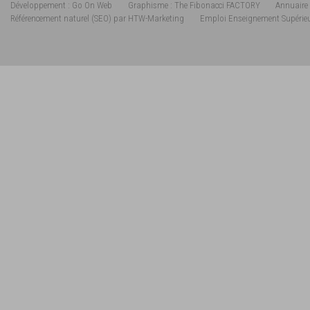
Développement : Go On Web
Graphisme : The Fibonacci FACTORY
Annuaire 
Référencement naturel (SEO) par HTW-Marketing
Emploi Enseignement Supérie