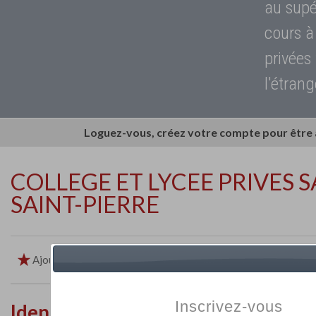
au supé
cours à
privées
l'étrang
Loguez-vous, créez votre compte pour être
COLLEGE ET LYCEE PRIVES S
SAINT-PIERRE
Ajouter aux favoris
Imprimer
Retour
Inscrivez-vous
Identité de l'établissement