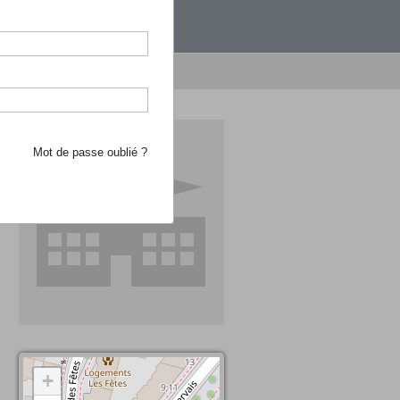
étranger.
e recherche d'école
Mot de passe oublié ?
+