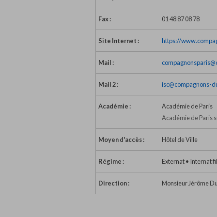
Fax :
01 48 87 08 78
Site Internet :
https://www.compag
Mail :
compagnonsparis@
Mail 2 :
isc@compagnons-du
Académie :
Académie de Paris
Académie de Paris s
Moyen d'accès :
Hôtel de Ville
Régime :
Externat • Internat fi
Direction :
Monsieur Jérôme Duf