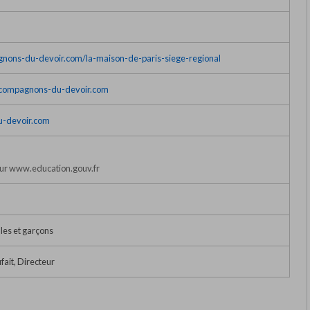
nons-du-devoir.com/la-maison-de-paris-siege-regional
compagnons-du-devoir.com
-devoir.com
ur www.education.gouv.fr
lles et garçons
ait, Directeur