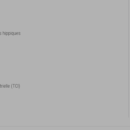
s hippiques
ielle (TCI)