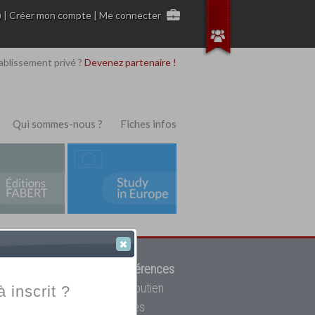
)
|
Créer mon compte
|
Me connecter
ablissement privé ?
Devenez partenaire !
Qui sommes-nous ?
Fiches infos
 de trouver parmi
12908 références
ur, mais aussi des cours de soutien
à inscrit ?
oupe toutes les écoles privées