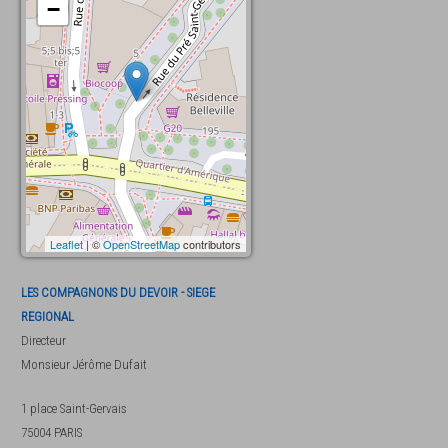
−
Leaflet
| ©
OpenStreetMap
contributors
LES COMPAGNONS DU DEVOIR - SIEGE
REGIONAL
Directeur
Monsieur
Jérôme Dufait
1 place Saint-Gervais
75004
PARIS