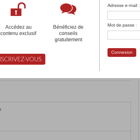
françaises et tous les établissements français à l'
Adresse e-mail :
 votre compte pour être accompagné gratuitement dans votr
Mot de passe :
Accédez au
Bénéficiez de
contenu exclusif
conseils
gratuitement
U DEVOIR - SIEGE REGIONAL
Connexion
NSCRIVEZ-VOUS
rimer
Retour
FABERT vous aide à choisir
s