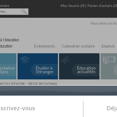
oindre
Mes favoris (0)
|
Panier d'achats (0
Vous êtes un ét
Évènements
Calendrier scolaire
Emplois
 DU DEVOIR - SIEGE REGIONAL
L'Annuaire de recherche
Fabert.com
vous permet
ivé
votre établissement privé, du primaire au supérie
nscrivez-vous
Déj
scolaire et des cours à distance. Ce moteur regr