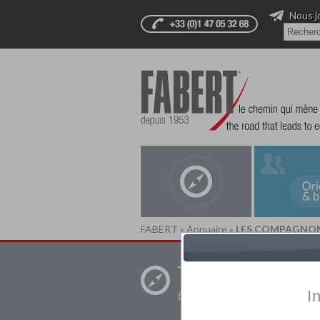
Nous j
FABERT
»
Annuaire
»
LES COMPAGNONS
Trouver un
établissement pr
I