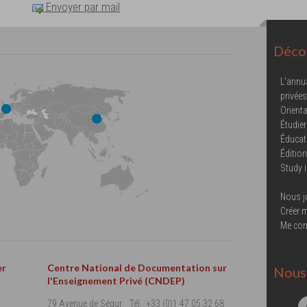
Envoyer par mail
Décou
L'annu
privées
Orienta
Étudier
Éducat
Éditio
Study 
Nous j
Créer 
Me con
er
Centre National de Documentation sur
Nous 
l'Enseignement Privé (CNDEP)
79 Avenue de Ségur
Tél. :+33 (0)1 47 05 32 68