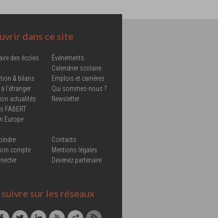
vrir dans ce site
aire des écoles
Évènements
Calendrier scolaire
tion & bilans
Emplois et carrières
 à l'étranger
Qui sommes-nous ?
ion actualités
Newsletter
ns FABERT
in Europe
oindre
Contacts
mon compte
Mentions légales
necter
Devenez partenaire
suivre sur les réseaux