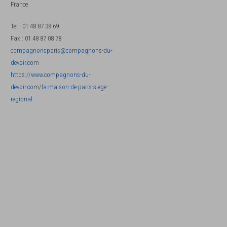
France
Tel
:
01 48 87 38 69
Fax
:
01 48 87 08 78
compagnonsparis@compagnons-du-
devoir.com
https://www.compagnons-du-
devoir.com/la-maison-de-paris-siege-
regional