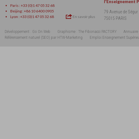
l'Enseignement 
Paris : +33 (0)1 47 05 32 68
Beijing : +86 10 6400 0905
79 Avenue de Ségur
Lyon : +33 (0)1 47 05 32 68
En savoir plus
75015 PARIS
Développement : Go On Web
Graphisme : The Fibonacci FACTORY
Annuaire 
Référencement naturel (SEO) par HTW-Marketing
Emploi Enseignement Supérie