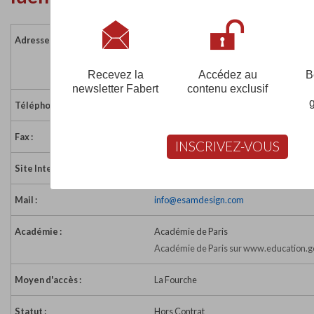
Adresse :
17 rue Jacquemont
75017 PARIS
France
Recevez la
Accédez au
B
newsletter Fabert
contenu exclusif
Téléphone :
01 53 06 88 00
Fax :
01 46 27 38 96
INSCRIVEZ-VOUS
Site Internet :
http://www.esamdesign.com
Mail :
info@esamdesign.com
Académie :
Académie de Paris
Académie de Paris sur www.education.go
Moyen d'accès :
La Fourche
Statut :
Hors Contrat