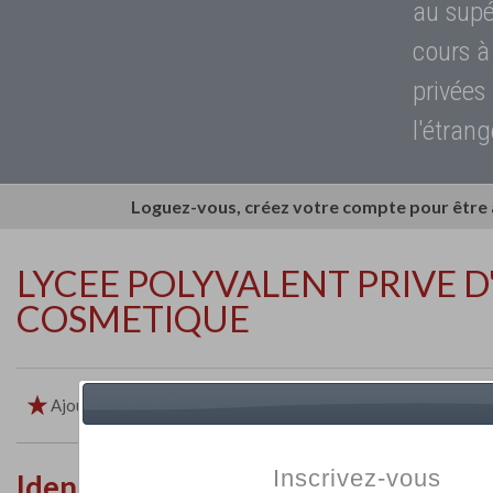
au supé
cours à
privées
l'étrang
Loguez-vous, créez votre compte pour être
LYCEE POLYVALENT PRIVE 
COSMETIQUE
Ajouter aux favoris
Imprimer
Retour
Inscrivez-vous
Identité de l'établissement