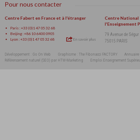
Pour nous contacter
Centre Fabert en France et à l'étranger
Centre National
l'Enseignement 
Paris : +33 (0)1 47 05 32 68
Beijing : +86 10 6400 0905
79 Avenue de Ségur
Lyon : +33 (0)1 47 05 32 68
En savoir plus
75015 PARIS
Développement : Go On Web
Graphisme : The Fibonacci FACTORY
Annuaire 
Référencement naturel (SEO) par HTW-Marketing
Emploi Enseignement Supérie