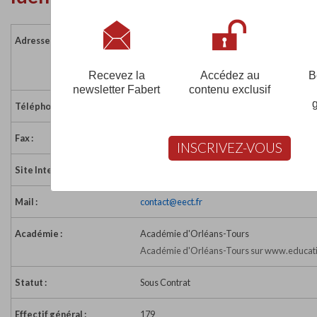
Adresse :
49-51 rue Laponneraye
37000 TOURS
France
Recevez la
Accédez au
B
newsletter Fabert
contenu exclusif
Téléphone :
02 47 20 83 04
Fax :
02 47 20 31 87
INSCRIVEZ-VOUS
Site Internet :
https://www.ecole-esthetique-touraine.com
Mail :
contact@eect.fr
Académie :
Académie d'Orléans-Tours
Académie d'Orléans-Tours sur www.educati
Statut :
Sous Contrat
Effectif général :
179