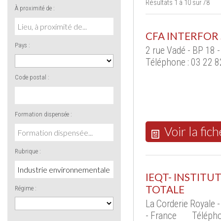
Résultats 1 à 10 sur 78
À proximité de :
CFA INTERFOR 
Pays :
2 rue Vadé - BP 18
Téléphone : 03 22 8
Code postal :
Formation dispensée :
Voir la fich
Rubrique :
IEQT- INSTITU
TOTALE
Régime :
La Corderie Royal
- France
Télépho