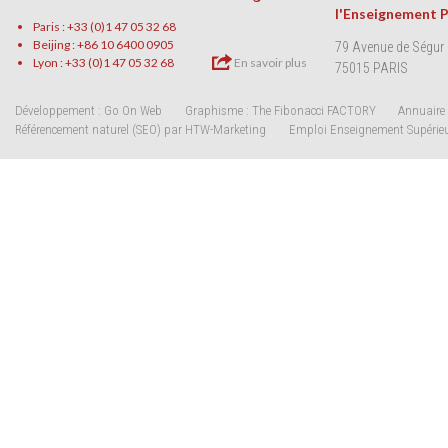
l'Enseignement 
Paris : +33 (0)1 47 05 32 68
Beijing : +86 10 6400 0905
79 Avenue de Ségur
Lyon : +33 (0)1 47 05 32 68
En savoir plus
75015 PARIS
Développement : Go On Web
Graphisme : The Fibonacci FACTORY
Annuaire 
Référencement naturel (SEO) par HTW-Marketing
Emploi Enseignement Supérie