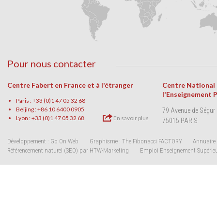
Pour nous contacter
Centre Fabert en France et à l'étranger
Centre National
l'Enseignement 
Paris : +33 (0)1 47 05 32 68
Beijing : +86 10 6400 0905
79 Avenue de Ségur
Lyon : +33 (0)1 47 05 32 68
En savoir plus
75015 PARIS
Développement : Go On Web
Graphisme : The Fibonacci FACTORY
Annuaire 
Référencement naturel (SEO) par HTW-Marketing
Emploi Enseignement Supérie