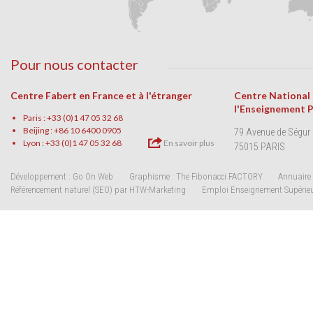
Pour nous contacter
Centre Fabert en France et à l'étranger
Centre National
l'Enseignement 
Paris : +33 (0)1 47 05 32 68
Beijing : +86 10 6400 0905
79 Avenue de Ségur
Lyon : +33 (0)1 47 05 32 68
En savoir plus
75015 PARIS
Développement : Go On Web
Graphisme : The Fibonacci FACTORY
Annuaire 
Référencement naturel (SEO) par HTW-Marketing
Emploi Enseignement Supérie