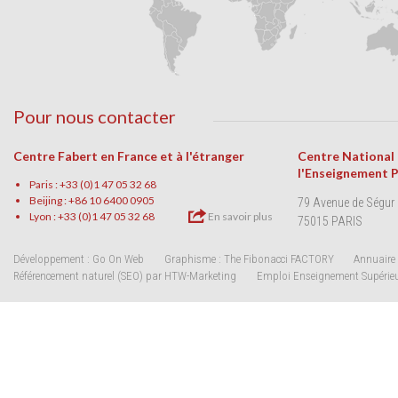
Pour nous contacter
Centre Fabert en France et à l'étranger
Centre National
l'Enseignement 
Paris : +33 (0)1 47 05 32 68
Beijing : +86 10 6400 0905
79 Avenue de Ségur
Lyon : +33 (0)1 47 05 32 68
En savoir plus
75015 PARIS
Développement : Go On Web
Graphisme : The Fibonacci FACTORY
Annuaire 
Référencement naturel (SEO) par HTW-Marketing
Emploi Enseignement Supérie