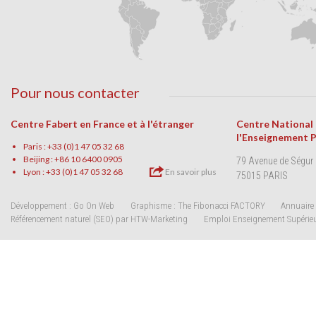
Pour nous contacter
Centre Fabert en France et à l'étranger
Centre National
l'Enseignement 
Paris : +33 (0)1 47 05 32 68
Beijing : +86 10 6400 0905
79 Avenue de Ségur
Lyon : +33 (0)1 47 05 32 68
En savoir plus
75015 PARIS
Développement : Go On Web
Graphisme : The Fibonacci FACTORY
Annuaire 
Référencement naturel (SEO) par HTW-Marketing
Emploi Enseignement Supérie